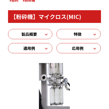
#肥料
#粉砕機
【粉砕機】マイクロス(MIC)
製品概要
特徴
適用例
応用例