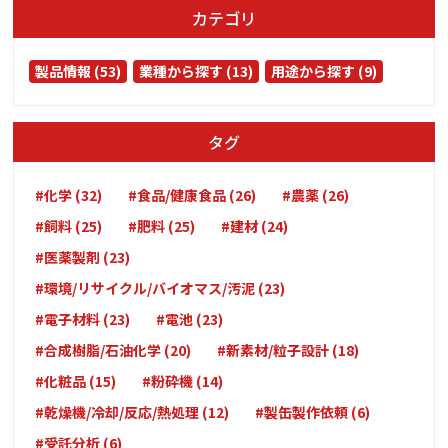
カテゴリ
製品情報 (53)
業種から探す (13)
用途から探す (9)
タグ
#化学 (32)
#食品/健康食品 (26)
#農薬 (26)
#飼料 (25)
#肥料 (25)
#建材 (24)
#医薬製剤 (23)
#環境/リサイクル/バイオマス/汚泥 (23)
#電子材料 (23)
#電池 (23)
#合成樹脂/石油化学 (20)
#新素材/粒子設計 (18)
#化粧品 (15)
#粉砕機 (14)
#乾燥機/冷却/反応/熱処理 (12)
#製缶製作依頼 (6)
#受託分析 (6)